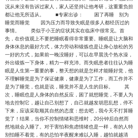
况从来没有告诉过家人，家人还坚持让他考研，这重重负担
都让他无所适从。
■专家出诊：
困了再睡 别为
睡觉而睡觉
因为压力而导致失眠是很多人都经历过的
事情。
类似于小王的症状其实在临床中很常见。首
先，在价值观上不要把睡眠看得非常重要。睡眠是让大脑和
身体休息的最好方式，体力劳动和锻炼也是让身心放松的另
一好的方式，如果前一晚没睡好，可以在早晨洗个热水澡，
外出锻炼一下身体，精力一样充沛。而失眠患者往往认为睡
眠是人生第一重要的事，整天想的就是怎样才能睡好觉，他
不理解睡觉是为了保证健康，健康是为了工作，而工作并不
是为了睡觉，也就是说，睡觉并不是人生的目标。
其
次，睡眠也是人身体的自然反应，困了就想睡觉，不要人为
地去控制它，越让自己别想了，自己就越发胡思乱想，停不
下来，应该采取顺其自然的态度：想去吧，我今天不打算睡
觉了！结果，当你不控制情绪和思维时，20分钟后自然而
然地就会入睡了。对于害怕和焦虑情绪也是一样，有的人特
别怕睡不着觉，有的总怕半夜醒来难以入睡，越怕就越清