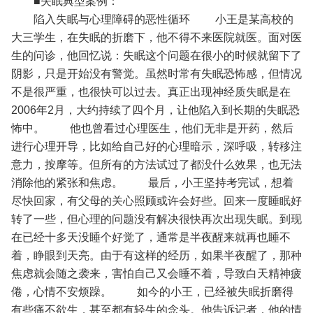
■失眠典型案例：
陷入失眠与心理障碍的恶性循环
小王是某高校的
大三学生，在失眠的折磨下，他不得不来医院就医。面对医
生的问诊，他回忆说：失眠这个问题在很小的时候就留下了
阴影，只是开始没有警觉。虽然时常有失眠恐怖感，但情况
不是很严重，也很快可以过去。真正出现神经质失眠是在
2006年2月，大约持续了四个月，让他陷入到长期的失眠恐
怖中。
他也曾看过心理医生，他们无非是开药，然后
进行心理开导，比如给自己好的心理暗示，深呼吸，转移注
意力，按摩等。但所有的方法试过了都没什么效果，也无法
消除他的紧张和焦虑。
最后，小王坚持考完试，想着
尽快回家，有父母的关心照顾或许会好些。回来一度睡眠好
转了一些，但心理的问题没有解决很快再次出现失眠。到现
在已经十多天没睡个好觉了，通常是半夜醒来就再也睡不
着，睁眼到天亮。由于有这样的经历，如果半夜醒了，那种
焦虑就会随之袭来，害怕自己又会睡不着，导致白天精神疲
倦，心情不安烦躁。
如今的小王，已经被失眠折磨得
有些痛不欲生，甚至都有轻生的念头。他告诉记者，他的情