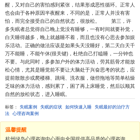
醒，又对自己的害怕感到紧张，结果形成恶性循环。正常人
也会由于各种原因半夜醒来，不同的是，正常人并没有害
怕，而完全接受自己的自然状态，很放松。
第三，许
多失眠者总觉得自己晚上觉没有睡够，一有时间就要补觉，
白天睡得越多，晚上就越睡不着，而且也没有心思去参加娱
乐活动。正确的做法应该是如果头天没睡好，第二天白天千
万不能睡，不能午休(很关键)，杜绝自己打瞌睡，一分钟也
不要。与此同时，多参加户外的体力活动，劳其筋骨才能放
松心情，尤其是睡觉前不要让大脑处于兴奋思考的状态，应
提前散散步或爬楼梯、跳绳、洗衣服，做些拖地等简单枯燥
乏味的体力活动，感到累了，困了再上床睡觉，然后以顺其
自然的放松状态，进入睡眠。
标签：
失眠案例
失眠的症状
如何快速入睡
失眠最好的治疗方
法
心理咨询案例
温馨提醒
杭州绿岛心理咨询中心面向全国提供高品质的心理咨询、