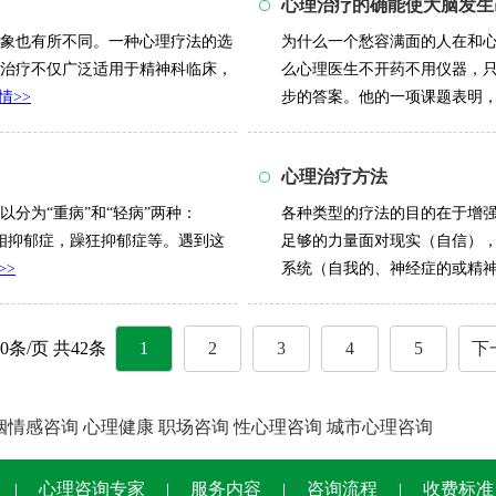
心理治疗的确能使大脑发生
象也有所不同。一种心理疗法的选
为什么一个愁容满面的人在和
治疗不仅广泛适用于精神科临床，
么心理医生不开药不用仪器，只
情>>
步的答案。他的一项课题表明，从
心理治疗方法
以分为“重病”和“轻病”两种：
各种类型的疗法的目的在于增
相抑郁症，躁狂抑郁症等。遇到这
足够的力量面对现实（自信）
>>
系统（自我的、神经症的或精神病
 10条/页 共42条
1
2
3
4
5
下
姻情感咨询
心理健康
职场咨询
性心理咨询
城市心理咨询
心理咨询专家
服务内容
咨询流程
收费标准