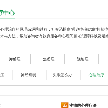
疗中心
理治疗的原理/应用和过程，社交恐惧症/强迫症/焦虑症/抑郁
术与方法，帮助咨询者有效克服各种心理问题/心理障碍以及婚
抑郁症
焦虑症
强迫症
能症
神经衰弱
失眠怎么办
心理治疗
症
疼痛的心理疗法