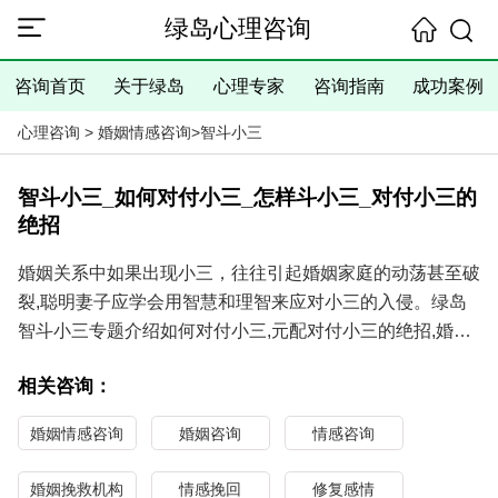
绿岛心理咨询
咨询首页
关于绿岛
心理专家
咨询指南
成功案例
心理咨询
>
婚姻情感咨询
>
智斗小三
智斗小三_如何对付小三_怎样斗小三_对付小三的
绝招
婚姻关系中如果出现小三，往往引起婚姻家庭的动荡甚至破
裂,聪明妻子应学会用智慧和理智来应对小三的入侵。绿岛
智斗小三专题介绍如何对付小三,元配对付小三的绝招,婚姻
专家讲怎样斗小三,元配斗小三的办法和故事,对付小三的实
相关咨询：
战经验;
杭州绿岛婚姻咨询专家针对外遇出轨、小三插足等婚姻问题
婚姻情感咨询
婚姻咨询
情感咨询
提供专业咨询与帮助，资深小三劝退师专业帮助分离小三，
传授元配对付小三的绝招,指导怎样对付老公找小三,打败小
婚姻挽救机构
情感挽回
修复感情