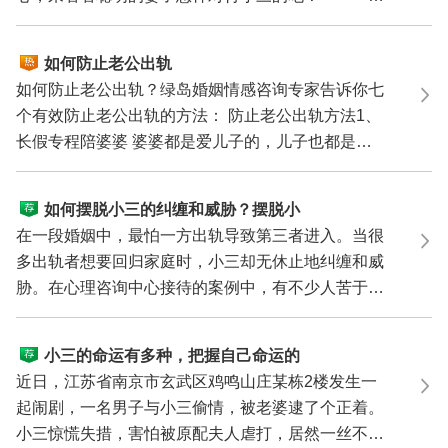
来说，男...
如何防止老公出轨
如何防止老公出轨？绿岛婚姻情感咨询专家告诉你七
个有效防止老公出轨的方法： 防止老公出轨方法1、
长假专程陪婆婆 婆婆都是爱儿子的，儿子也都是尊
重母...
如何摆脱小三的纠缠和威胁？摆脱小
三纠缠的6个绝招
在一段婚姻中，最怕一方出轨导致第三者进入。当很
多出轨者想要回归家庭时，小三却无休止地纠缠和威
胁。在心理咨询中心接待的案例中，有不少人苦于不
知道如何...
小三的命运有多种，把握自己命运的
唯一方法是……
近日，江苏省南京市玄武区鸡鸣山庄某栋2楼发生一
起闹剧，一名男子与小三偷情，被老婆逮了个正着。
小三惊慌失措，害怕被原配夫人虐打，居然一丝不挂