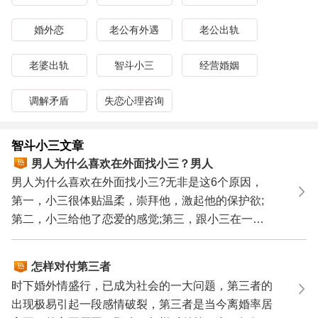
三,挽回老公,挽救婚姻,重建幸福婚姻。
老公出轨了如何对付小三?请求助杭州绿岛婚姻情感专家，
婚外恋
老公有外遇
老公出轨
咨询热线：
0571-86433196
老婆出轨
智斗小三
经营婚姻
调解矛盾
失恋心理咨询
智斗小三文章
男人为什么喜欢在外面找小三？男人
喜欢找小三的6个原因
男人为什么喜欢在外面找小三?无非是这6个原因，
第一，小三很体贴温柔，崇拜他，激起他的保护欲;
第二，小三给他了恋爱的感觉;第三，跟小三在一起
没有婚姻里的...
怎样对付第三者
时下婚外情盛行，已成为社会的一大问题，第三者的
出现极易引起一段感情破裂，第三者是当今离婚率居