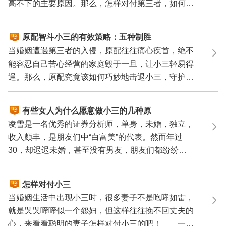
高不下的主要原因。那么，怎样对付第三者，如何避
免婚外情...
原配智斗小三的有效策略：五种制胜
良方
当婚姻遭遇第三者的入侵，原配往往痛心疾首，绝不
能容忍自己苦心经营的家庭毁于一旦，让小三轻易得
逞。那么，原配究竟该如何巧妙地击退小三，守护自
己的婚姻...
有些女人为什么愿意做小三的几种原
因分析
凌雪是一名优秀的证券分析师，单身，未婚，独立，
收入颇丰，是朋友们中“白富美”的代表。然而年过
30，却迟迟未婚，甚至没有男友，朋友们都纷纷为
凌雪介绍异...
怎样对付小三
当婚姻生活中出现小三时，很多妻子不是咆哮如雷，
就是哭哭啼啼似一个怨妇，但这样往往挽不回丈夫的
心，来看看聪明的妻子怎样对付小三的吧！ 一般